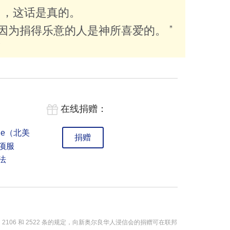
」，这话是真的。
为捐得乐意的人是神所喜爱的。 ”
在线捐赠：

elle（北美
捐赠
项服
法
106 和 2522 条的规定，向新奥尔良华人浸信会的捐赠可在联邦