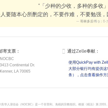
“「少种的少收，多种的多收
各人要随本心所酌定的，不要作难，不要勉强，因
— 哥林多后书 9：6-7
邮寄支票：
通过Zelle奉献：

NOCBC
使用QuickPay with Z
3413 Continental Dr.
大部分银行均有提供这
Kenner, LA 70065
务），点击查看操作方
尔良华人浸信会（NOCBC）是一个非营利、免税的宗教组织。根据《税法》第 2055、2