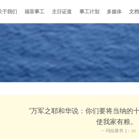
关于我们
福音事工
主日证道
事工计划
多媒体
文
“万军之耶和华说：你们要将当纳的
使我家有粮。 
— 玛拉基书 3：10