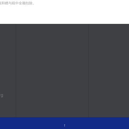
税和赠与税中全额扣除。
rg
↑