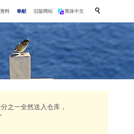
跳

档资料
奉献
旧版网站
简体中文
到
内
容
十分之一全然送入仓库，
”