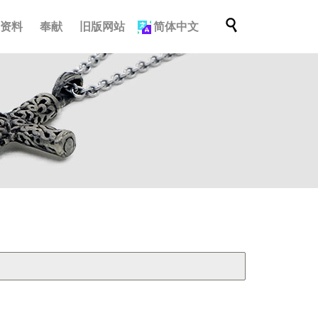
跳

档资料
奉献
旧版网站
简体中文
到
内
容