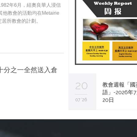
982年6月，紐奧良華人浸信
教會的活動均在Metairie
定居所教會的計劃。
十分之一全然送入倉
20
教會週報「國
語」-2026年
20日
07 '26