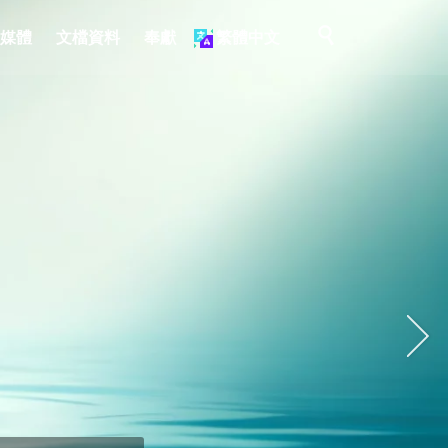
跳

多媒體
文檔資料
奉獻
繁體中文
轉
至
內
容