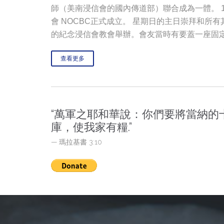
師（美南浸信會的國內傳道部）聯合成為一體。 1
會 NOCBC正式成立。 星期日的主日崇拜和所有其他
的紀念浸信會教會舉辦。會友當時有要蓋一座固
查看更多
“萬軍之耶和華說：你們要將當納的
庫，使我家有糧.”
— 瑪拉基書 3:10