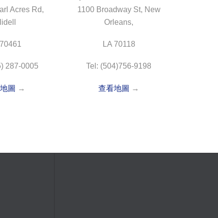
rl Acres Rd,
1100 Broadway St, New
lidell
Orleans,
 70461
LA 70118
5) 287-0005
Tel: (504)756-9198
地圖
→
查看地圖
→