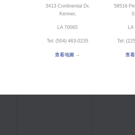
3413 Continental Dr,
58516 Pea
Kenner,
S
LA 70065
LA
Tel: (504) 463-0235
Tel: (22
查看地圖
→
查看