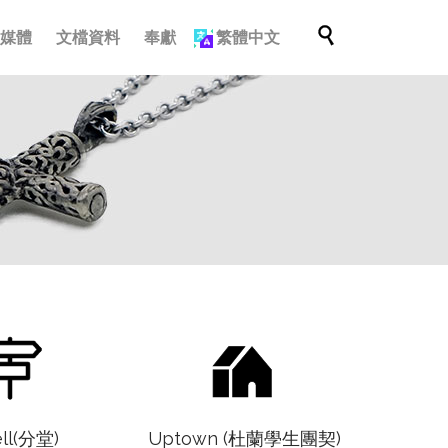
跳

多媒體
文檔資料
奉獻
繁體中文
轉
至
內
容


ell(分堂)
Uptown (杜蘭學生團契)