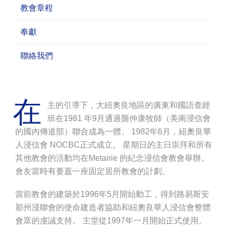
教會章程
奉獻
聯絡我們
在
主的引導下，大紐奧良地區的廣東和國語查經
班在1981 年9月通過龔仲康牧師（美南浸信會
的國內傳道部）聯合成為一體。 1982年6月，紐奧良華
人浸信會 NOCBC正式成立。 星期日的主日崇拜和所有
其他教會的活動均在Metairie 的紀念浸信會教會舉辦。
會友當時有要蓋一座固定居所教會的計劃。
當前教會的建築於1996年5月開始動工，得到路易斯安
那州浸聯會的使命建造者協助和紐奧良華人浸信會整體
會眾的虔誠支持。 主堂從1997年一月開始正式使用。