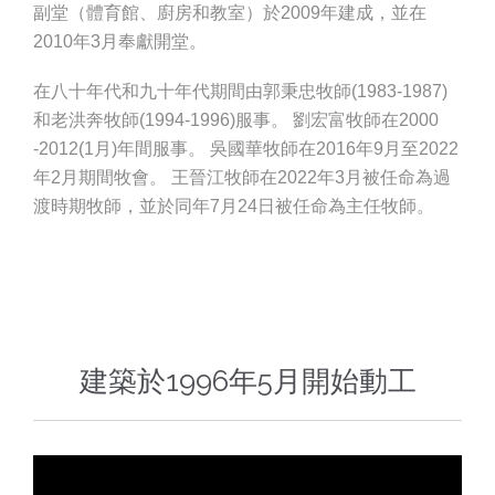
副堂（體育館、廚房和教室）於2009年建成，並在
2010年3月奉獻開堂。
在八十年代和九十年代期間由郭秉忠牧師(1983-1987)
和老洪奔牧師(1994-1996)服事。 劉宏富牧師在2000
-2012(1月)年間服事。 吳國華牧師在2016年9月至2022
年2月期間牧會。 王晉江牧師在2022年3月被任命為過
渡時期牧師，並於同年7月24日被任命為主任牧師。
建築於1996年5月開始動工