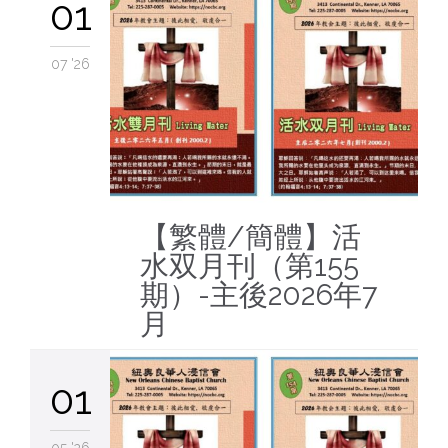
01
07 '26
【繁體/簡體】活
水双月刊（第155
期）-主後2026年7
月
01