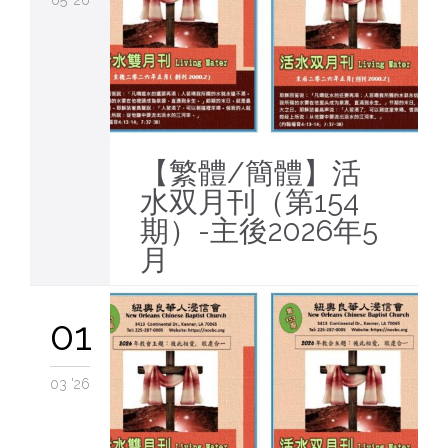
05 '26
【繁體/簡體】活
水双月刊（第154
期）-主後2026年5
月
01
03 '26