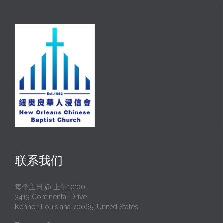
联系我们
每个主日 @ 上午10:00
3413 Continental Drive
Kenner, Louisiana 70065, United States