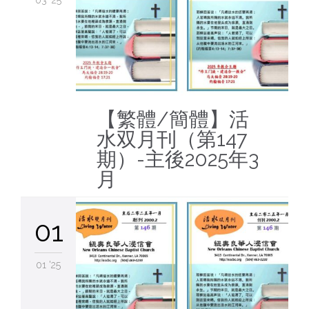
03 '25
【繁體/簡體】活
水双月刊（第147
期）-主後2025年3
月
01
01 '25