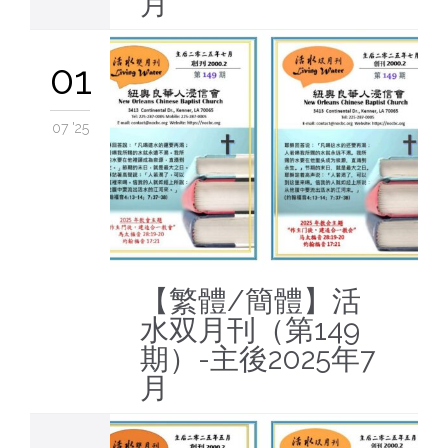
月
01
07 '25
【繁體/簡體】活
水双月刊（第149
期）-主後2025年7
月