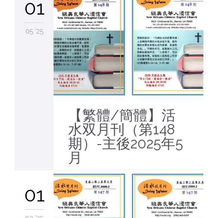
01
05 '25
【繁體/簡體】活
水双月刊（第148
期）-主後2025年5
月
01