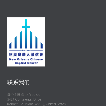
联系我们
每个主日 @ 上午10:00
3413 Continental Drive
Kenner, Louisiana 70065, United States