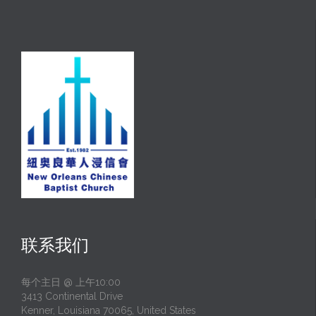
联系我们
每个主日 @ 上午10:00
3413 Continental Drive
Kenner, Louisiana 70065, United States