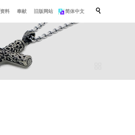
跳

档资料
奉献
旧版网站
简体中文
到
内
容
