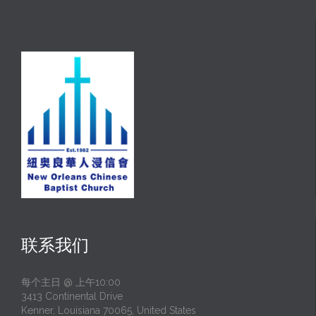
联系我们
每个主日 @ 上午10:00
3413 Continental Drive
Kenner, Louisiana 70065, United States