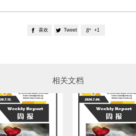
喜欢
Tweet
+1



相关文档