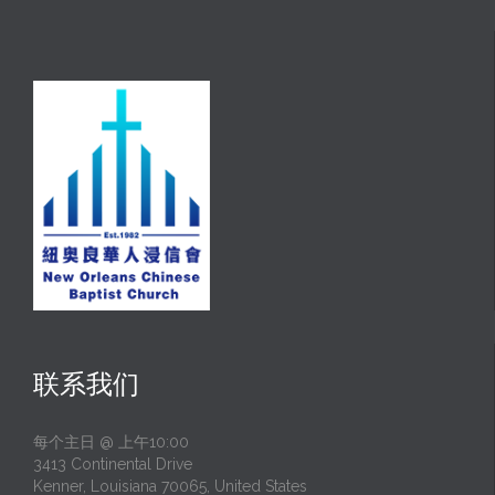
联系我们
每个主日 @ 上午10:00
3413 Continental Drive
Kenner, Louisiana 70065, United States