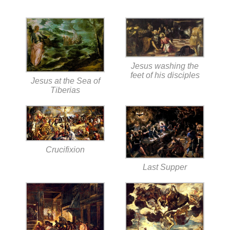
Jesus washing the
feet of his disciples
Jesus at the Sea of
Tiberias
Crucifixion
Last Supper