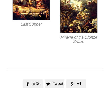
Last Supper
Miracle of the Bronze
Snake
喜欢
Tweet
+1


