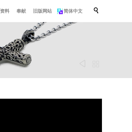
跳

档资料
奉献
旧版网站
简体中文
到
内
容

