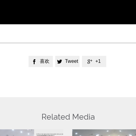
喜欢
Tweet
+1



Related Media