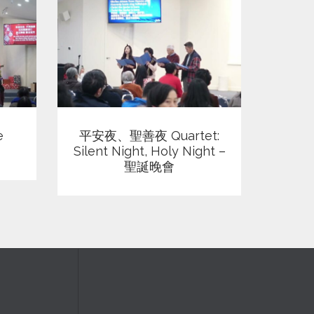
查看
e
平安夜、聖善夜 Quartet:
202
Silent Night, Holy Night –
聖誕晚會