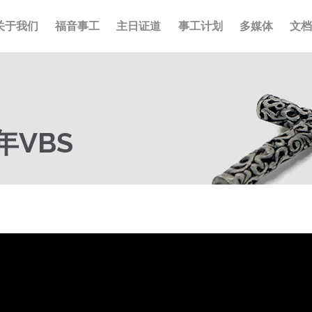
关于我们
福音事工
主日证道
事工计划
多媒体
文
年VBS