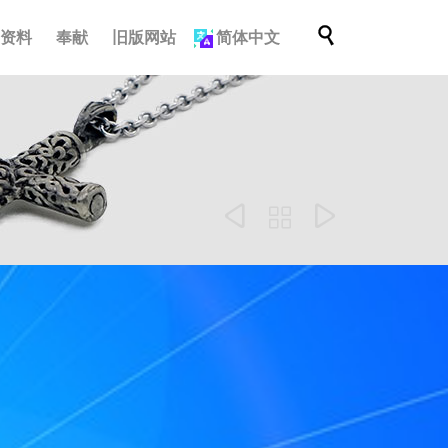
跳

档资料
奉献
旧版网站
简体中文
到
内
容


