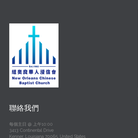
聯絡我們
每個主日 @ 上午10:00
3413 Continental Drive
Kenner, Louisiana 70065, United States