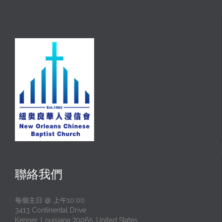
聯絡我們
每個主日 @ 上午10:00
3413 Continental Drive
Kenner, Louisiana 70065, United States