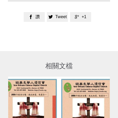
讚
Tweet
+1



相關文檔