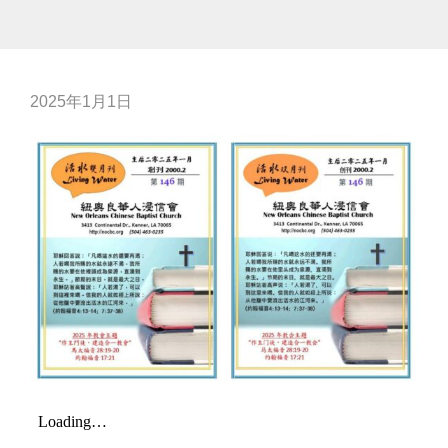
2025年1月1日