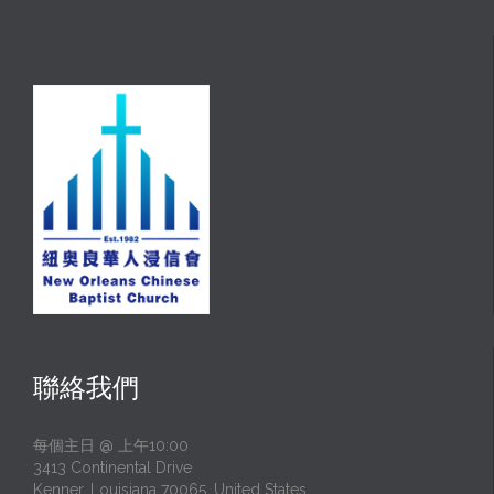
聯絡我們
每個主日 @ 上午10:00
3413 Continental Drive
Kenner, Louisiana 70065, United States