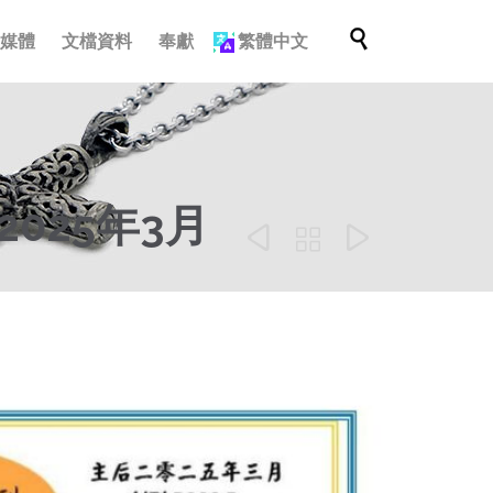
跳

多媒體
文檔資料
奉獻
繁體中文
轉
至
內
容
025年3月


