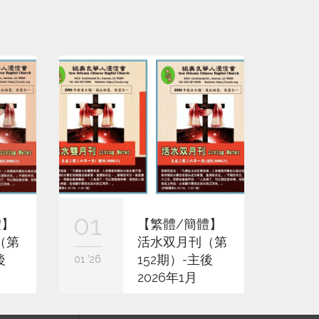
01
01
體】
【繁體/簡體】
（第
活水双月刊（第
後
152期）-主後
01 '26
11 '25
2026年1月