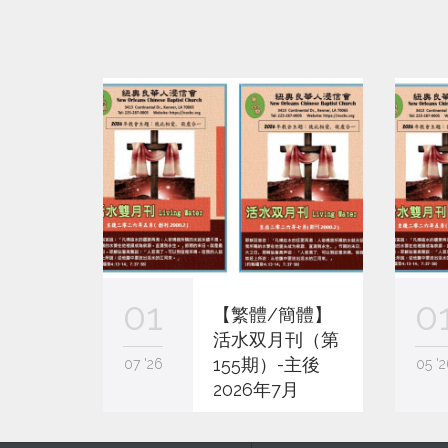
01
0
【繁體/簡體】
活水双月刊（第
155期）-主後
07 '26
05 '2
2026年7月