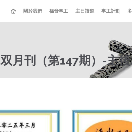
關於我們
福音事工
主日證道
事工計劃
月刊（第147期）-主後2