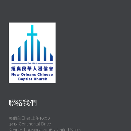
聯絡我們
每個主日 @ 上午10:00
3413 Continental Drive
Kenner, Louisiana 70065, United States