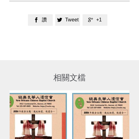
讚
Tweet
+1



相關文檔