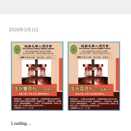
2026年3月1日