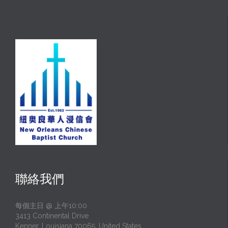
聯絡我們
每個主日 @ 上午10:00
3413 Continental Drive
Kenner, Louisiana 70065, United States