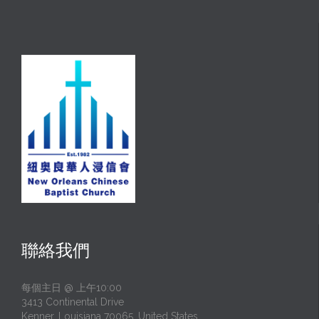
聯絡我們
每個主日 @ 上午10:00
3413 Continental Drive
Kenner, Louisiana 70065, United States