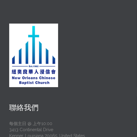
聯絡我們
每個主日 @ 上午10:00
3413 Continental Drive
Kenner, Louisiana 70065, United States