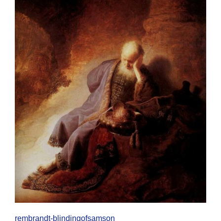
rembrandt-blindingofsamson