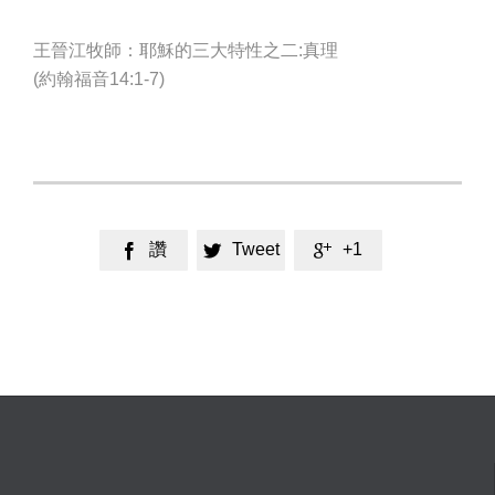
王晉江牧師：耶穌的三大特性之二:真理
(約翰福音14:1-7)
讚
Tweet
+1


