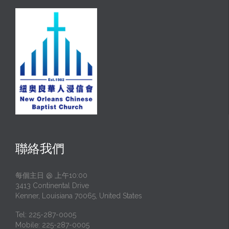
聯絡我們
每個主日 @ 上午10:00
3413 Continental Drive
Kenner, Louisiana 70065, United States
Tel: 225-287-0005
Mobile: 225-287-0005