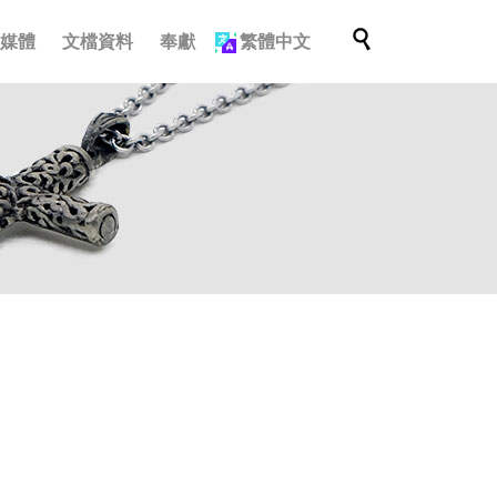
跳

多媒體
文檔資料
奉獻
繁體中文
轉
至
內
容