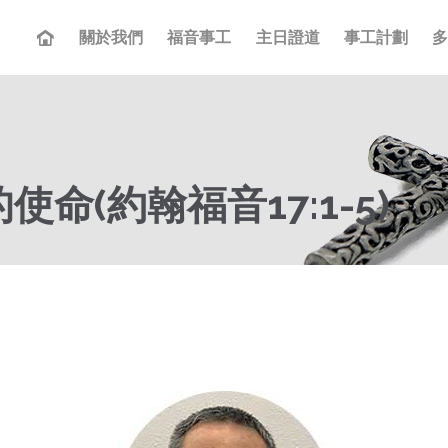
關於我們
福音事工
主日證道
事工計劃
命(約翰福音17:1-5)