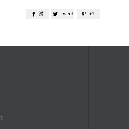
讚
Tweet
+1



rg