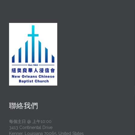
聯絡我們
每個主日 @ 上午10:00
3413 Continental Drive
Kenner, Louisiana 70065, United States