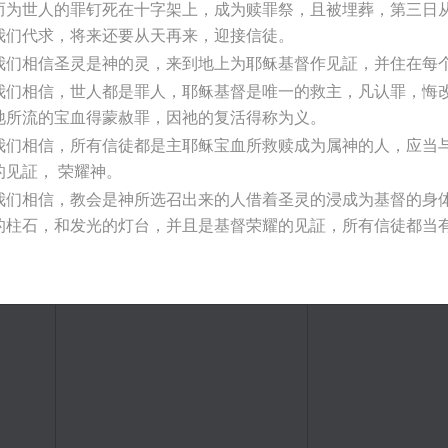
而为世人的罪钉死在十字架上，成为赎罪祭，且被埋葬，第三日从
我们代求，将来还要从天再来，迎接信徒。
我们相信圣灵是神的灵，来到地上为耶稣基督作见証，并住在每
我们相信，世人都是罪人，耶稣基督是唯一的救主，凡认罪，悔改
祂所流的宝血得蒙赦罪，因祂的复活得称为义。
我们相信，所有信徒都是主耶稣宝血所救赎成为属神的人，应当
的见証， 荣耀神。
我们相信，教会是神所选召出来的人借着圣灵的浸成为基督的身
的柱石，和发光的灯台，并且是基督荣耀的见証，所有信徒都当