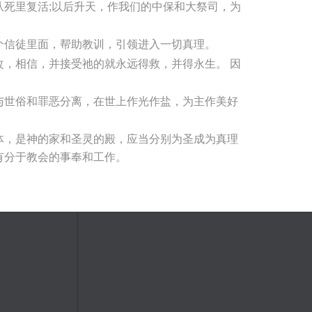
死里复活;以后升天，作我们的中保和大祭司，为
个信徒里面，帮助教训，引领进入一切真理。
，相信，并接受祂的就永远得救，并得永生。 因
与世俗和罪恶分离，在世上作光作盐，为主作美好
体，是神的家和圣灵的殿，应当分别为圣成为真理
有分于教会的事奉和工作。