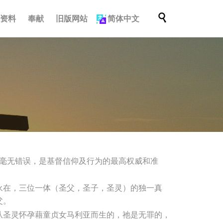
跳

档资料
奉献
旧版网站
简体中文
到
内
容
 毫无错误，是基督信仰及行为的最高权威和准
永在，三位一体（圣父，圣子，圣灵）的独一真
父。
从圣灵怀孕藉童贞女马利亚而生的，祂是无罪的，