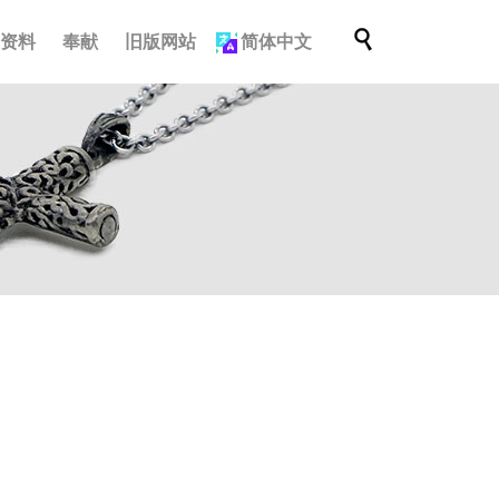
跳

档资料
奉献
旧版网站
简体中文
到
内
容