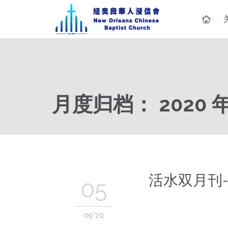
月度归档：
2020 
活水双月刊-
05
09 '20