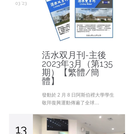
03 '23
活水双月刊-主後
2023年3月（第135
期）【繁體/簡
體】
發動於 2 月 8 日阿斯伯裡大學學生
敬拜復興運動傳遍了全球…
13