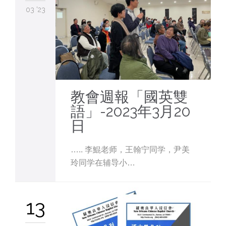
03 '23
教會週報「國英雙
語」-2023年3月20
日
….. 李鯤老师，王翰宁同学，尹美
玲同学在辅导小…
13