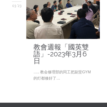
03 '23
教會週報「國英雙
語」-2023年3月6
日
….. 教会修理部的同工把副堂GYM
的灯都修好了…