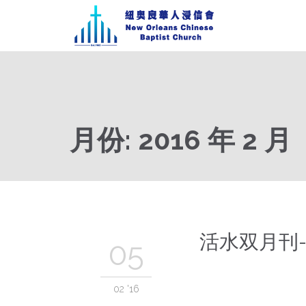
月份:
2016 年 2 月
活水双月刊-
05
02 '16