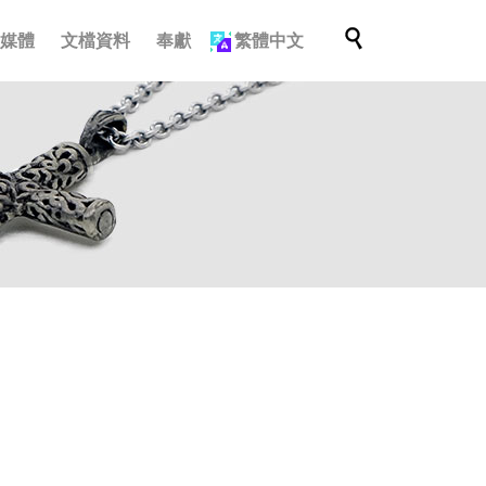
跳

多媒體
文檔資料
奉獻
繁體中文
轉
至
內
容