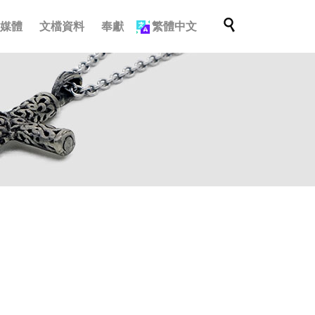
跳

多媒體
文檔資料
奉獻
繁體中文
轉
至
內
容