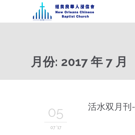
月份:
2017 年 7 月
活水双月刊-
05
07 '17