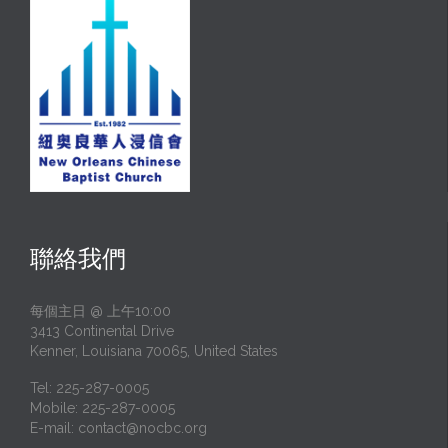
聯絡我們
每個主日 @ 上午10:00
3413 Continental Drive
Kenner, Louisiana 70065, United States
Tel: 225-287-0005
Mobile: 225-287-0005
E-mail:
contact@nocbc.org