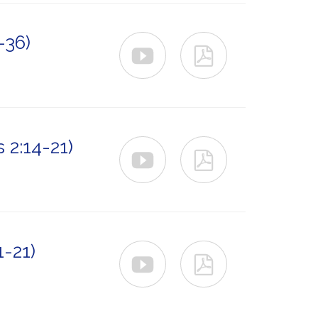
-36)


 2:14-21)


-21)

