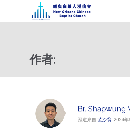
作者:
Br. Shapwung V
證道來自
范沙翁
. 2024