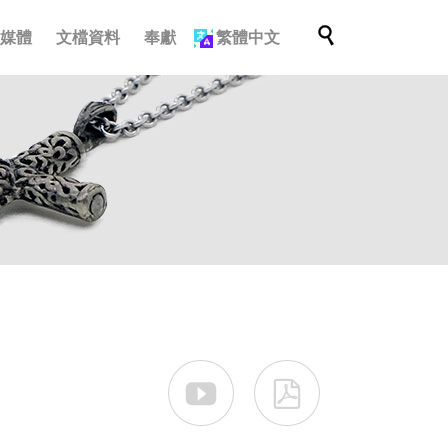
跳

多媒體
文檔資料
奉獻
繁體中文
轉
至
內
容

