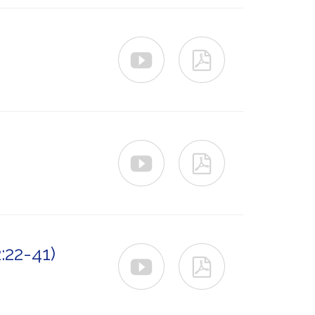




:22-41)

