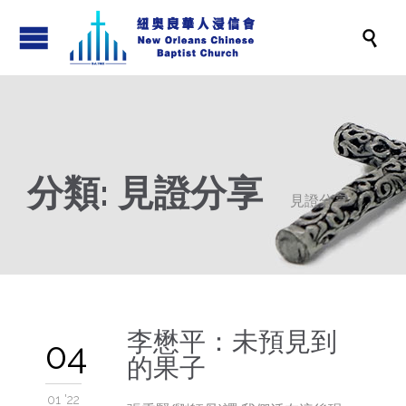

分類:
見證分享
見證分享
李懋平：未預見到
04
的果子
01 '22