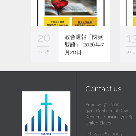
20
1
教會週報「國英
雙語」-2026年7
月20日
07 '26
07 '2
Contact us
Sundays @ 10:00a
3413 Continental Drive
Kenner, Louisiana 70065,
United States
Tel: 225-287-0005