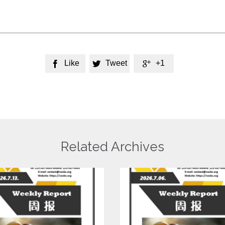
Like
Tweet
+1



Related Archives