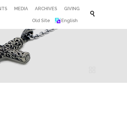
Skip
NTS
MEDIA
ARCHIVES
GIVING

to
Old Site
English
content
