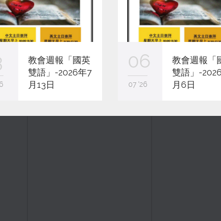
3
06
教會週報「國英
教會週報「
雙語」-2026年7
雙語」-202
月13日
月6日
6
07 '26