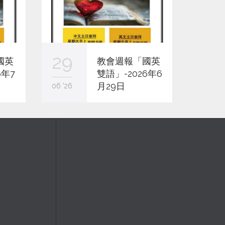
29
22
國英
教會週報「國英
6年7
雙語」-2026年6
月29日
06 '26
06 '26