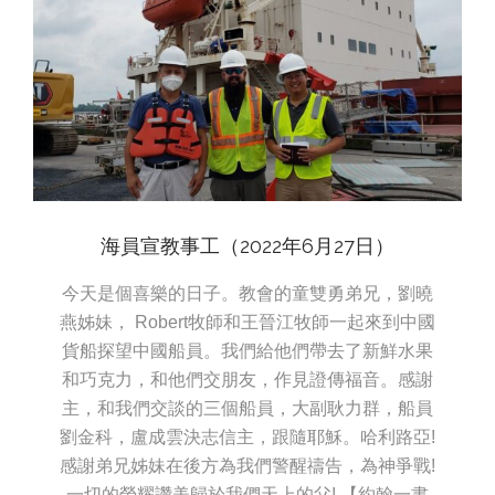
海員宣教事工（2022年6月27日）
今天是個喜樂的日子。教會的童雙勇弟兄，劉曉
燕姊妹， Robert牧師和王晉江牧師一起來到中國
貨船探望中國船員。我們給他們帶去了新鮮水果
和巧克力，和他們交朋友，作見證傳福音。感謝
主，和我們交談的三個船員，大副耿力群，船員
劉金科，盧成雲決志信主，跟隨耶穌。哈利路亞!
感謝弟兄姊妹在後方為我們警醒禱告，為神爭戰!
一切的榮耀讚美歸於我們天上的父! 【約翰一書