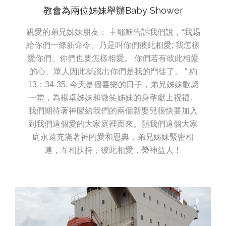
教會為兩位姊妹舉辦Baby Shower
親愛的弟兄姊妹朋友： 主耶穌告訴我們說，“我賜
給你們一條新命令、乃是叫你們彼此相愛; 我怎樣
愛你們、你們也要怎樣相愛。 你們若有彼此相愛
的心、眾人因此就認出你們是我的門徒了。 “ 約
13：34-35. 今天是個喜樂的日子，弟兄姊妹歡聚
一堂，為楊卓姊妹和微笑姊妹的身孕獻上祝福。
我們期待著神賜給我們的兩個新嬰兒很快要加入
到我們這個愛的大家庭裡面來。願我們這個大家
庭永遠充滿著神的愛和恩典，弟兄姊妹緊密相
連，互相扶持，彼此相愛，榮神益人！