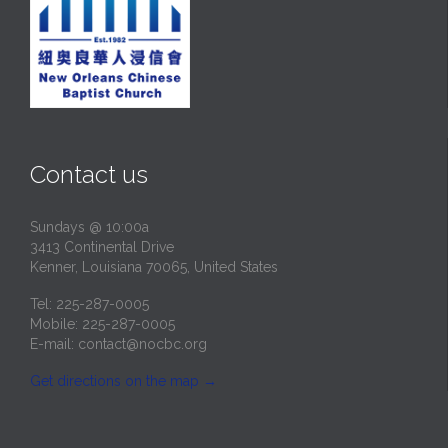
Contact us
Sundays @ 10:00a
3413 Continental Drive
Kenner, Louisiana 70065, United States
Tel: 225-287-0005
Mobile: 225-287-0005
E-mail:
contact@nocbc.org
Get directions on the map
→