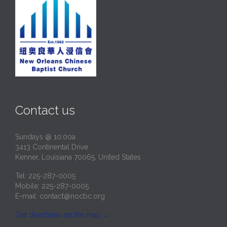
Contact us
Sundays @ 10:00a
3413 Continental Drive
Kenner, Louisiana 70065, United States
Tel: 225-287-0005
Mobile: 225-287-0005
E-mail:
contact@nocbc.org
Get directions on the map
→