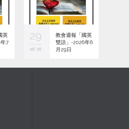
29
22
國英
教會週報「國英
6年7
雙語」-2026年6
月29日
06 '26
06 '26