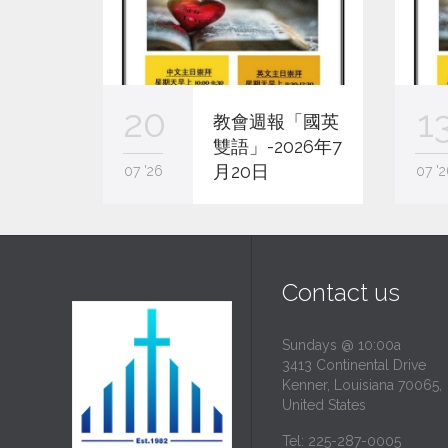
20
1
教會週報「國英
雙語」-2026年7
月20日
07 '26
07 '2
Contact us
Sundays @ 10:00a
3413 Continental Drive
Kenner, Louisiana 70065,
United States
Tel: 225-287-0005