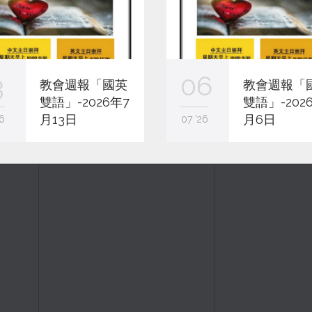
3
06
教會週報「國英
教會週報「
雙語」-2026年7
雙語」-202
月13日
月6日
6
07 '26