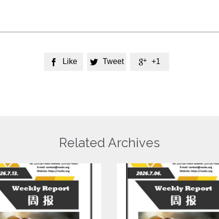
Like
Tweet
+1



Related Archives