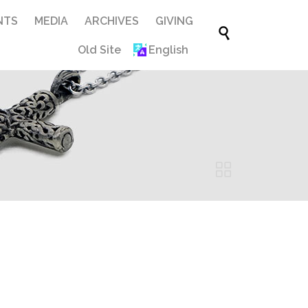
Skip
NTS
MEDIA
ARCHIVES
GIVING

to
Old Site
English
content
