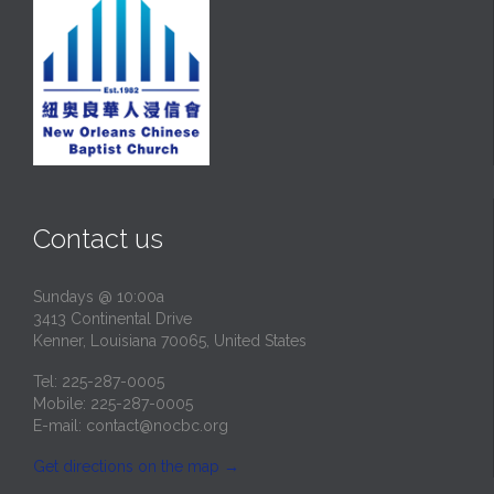
Contact us
Sundays @ 10:00a
3413 Continental Drive
Kenner, Louisiana 70065, United States
Tel: 225-287-0005
Mobile: 225-287-0005
E-mail:
contact@nocbc.org
Get directions on the map
→