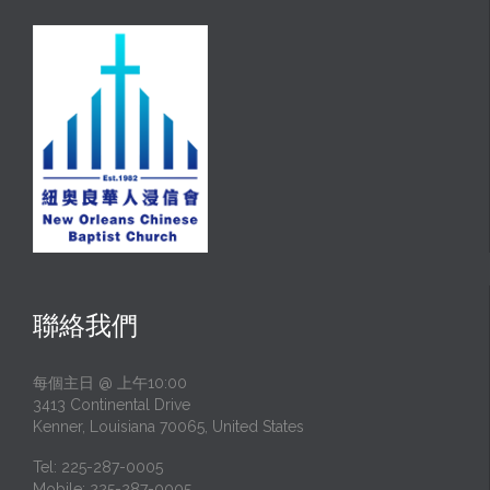
聯絡我們
每個主日 @ 上午10:00
3413 Continental Drive
Kenner, Louisiana 70065, United States
Tel: 225-287-0005
Mobile: 225-287-0005