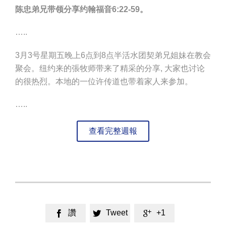
陈忠弟兄带领分享约翰福音6:22-59。
…..
3月3号星期五晚上6点到8点半活水团契弟兄姐妹在教会
聚会。纽约来的張牧师带来了精采的分享, 大家也讨论
的很热烈。本地的一位许传道也带着家人来参加。
…..
查看完整週報
讚
Tweet
+1


