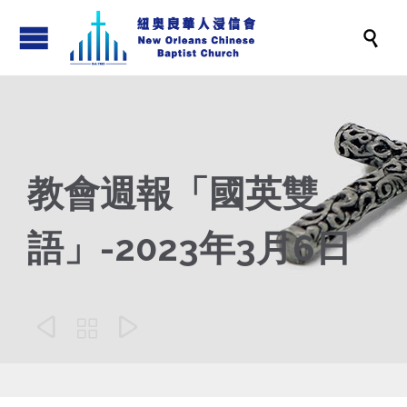

教會週報「國英雙
語」-2023年3月6日


