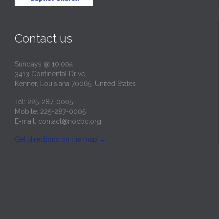
Contact us
Sundays @ 10:00a
3413 Continental Drive
Kenner, Louisiana 70065, United States
Tel: 225-287-0005
Mobile: 225-287-0005
E-mail:
contact@nocbc.org
Get directions on the map
→