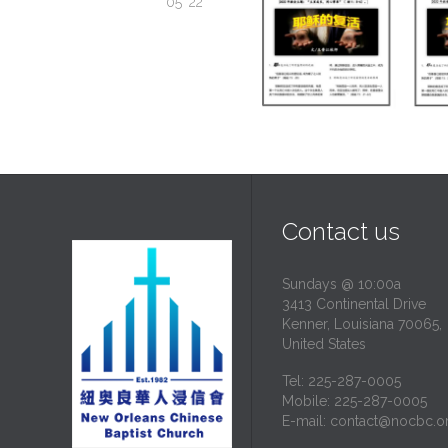
05 '22
Contact us
Sundays @ 10:00a
3413 Continental Drive
Kenner, Louisiana 70065,
United States
Tel: 225-287-0005
Mobile: 225-287-0005
E-mail:
contact@nocbc.o