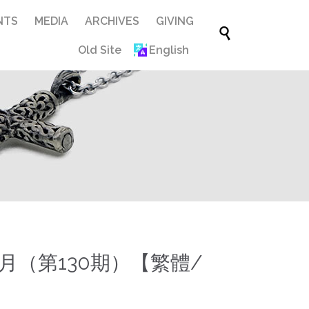
Skip
NTS
MEDIA
ARCHIVES
GIVING

to
Old Site
English
content
5月（第130期）【繁體/