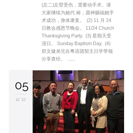
(左二)左臂受伤，需要动手术。请
大家继续为她代 祷，愿神赐福她手
术成功，身体康复。 (2) 11 月 24
日教会感恩节晚会。 11/24 Church
Thanksgiving Party. (3) 星期天受
浸日。 Sunday Baptism Day. (4)
郑文健弟兄在粤语团契主日学带领
分享查经。 …..
05
12 '22