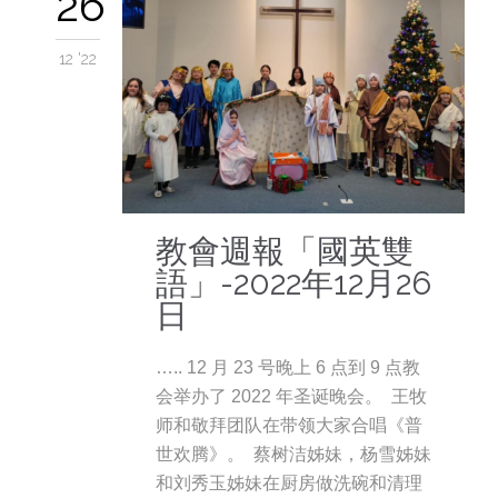
26
12 '22
教會週報「國英雙
語」-2022年12月26
日
….. 12 月 23 号晚上 6 点到 9 点教
会举办了 2022 年圣诞晚会。 王牧
师和敬拜团队在带领大家合唱《普
世欢腾》。 蔡树洁姊妹，杨雪姊妹
和刘秀玉姊妹在厨房做洗碗和清理