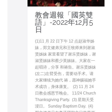
教會週報「國英雙
語」-2022年12月5
日
(1)11 月 22 日下午 12 点赵淑华姊
妹，郑文健弟兄和王牧师来到谢淑
贤姊妹 家里看望了谢乐贤姊妹，谢
淑贤姊妹和蔡少英姊妹。大家在一
起唱诗，分享 和祷告。谢乐贤姊妹
(左二)左臂受伤，需要动手术。请
大家继续为她代 祷，愿神赐福她手
术成功，身体康复。 (2) 11 月 24
日教会感恩节晚会。 11/24 Church
Thanksgiving Party. (3) 星期天受
浸日。 Sunday Baptism Day. (4)