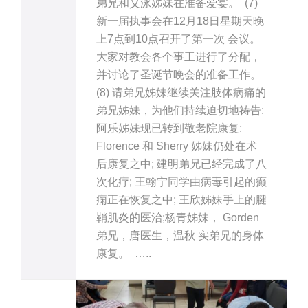
弟兄和义泳姊妹在准备爱宴。 (7)
新一届执事会在12月18日星期天晚
上7点到10点召开了第一次 会议。
大家对教会各个事工进行了分配，
并讨论了圣诞节晚会的准备工作。
(8) 请弟兄姊妹继续关注肢体病痛的
弟兄姊妹，为他们持续迫切地祷告:
阿乐姊妹现已转到敬老院康复;
Florence 和 Sherry 姊妹仍处在术
后康复之中; 建明弟兄已经完成了八
次化疗; 王翰宁同学由病毒引起的癫
痫正在恢复之中; 王欣姊妹手上的腱
鞘肌炎的医治;杨青姊妹， Gorden
弟兄，唐医生，温秋 实弟兄的身体
康复。 …..