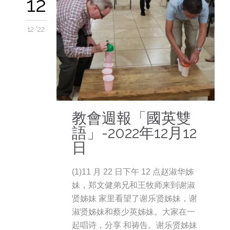
12
12 '22
教會週報「國英雙
語」-2022年12月12
日
(1)11 月 22 日下午 12 点赵淑华姊
妹，郑文健弟兄和王牧师来到谢淑
贤姊妹 家里看望了谢乐贤姊妹，谢
淑贤姊妹和蔡少英姊妹。大家在一
起唱诗，分享 和祷告。谢乐贤姊妹