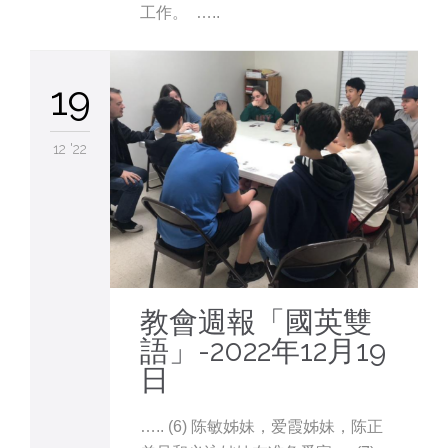
工作。 …..
19
12 '22
教會週報「國英雙
語」-2022年12月19
日
….. (6) 陈敏姊妹，爱霞姊妹，陈正