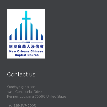
Contact us
Sundays @ 10:00a
3413 Continental Drive
Kenner, Louisiana 70065, United States
Tel: 225-287-0005