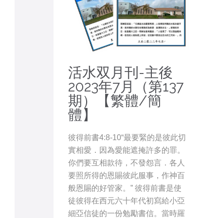
活水双月刊-主後
2023年7月（第137
期）【繁體/簡
體】
彼得前書4:8-10“最要緊的是彼此切
實相愛．因為愛能遮掩許多的罪。
你們要互相款待，不發怨言．各人
要照所得的恩賜彼此服事，作神百
般恩賜的好管家。” 彼得前書是使
徒彼得在西元六十年代初寫給小亞
細亞信徒的一份勉勵書信。當時羅