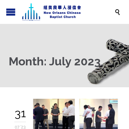

Month:
July 2023
31
07 '23