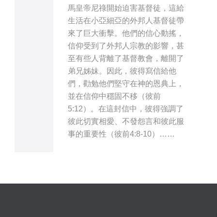
馬皇帝尼祿開始迫害基督徒，這給
生活在小亞細亞的外邦人基督徒帶
來了巨大衝擊。他們的信心動搖，
信仰受到了外邦人宗教的影響，甚
至有些人背離了基督教會，離開了
弟兄姊妹。因此，彼得寫信給他
們，勸勉他們堅守在神的恩典上，
並在信仰中穩固不移（彼前
5:12）。在這封信中，彼得強調了
彼此切實相愛、不發怨言和彼此服
事的重要性（彼前4:8-10）……