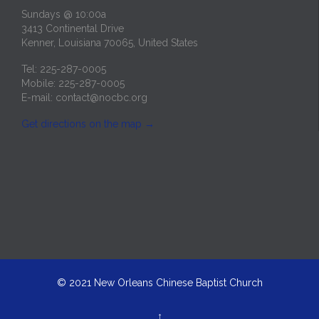
Sundays @ 10:00a
3413 Continental Drive
Kenner, Louisiana 70065, United States
Tel: 225-287-0005
Mobile: 225-287-0005
E-mail:
contact@nocbc.org
Get directions on the map
→
© 2021
New Orleans Chinese Baptist Church
↑