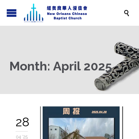

Month:
April 2025
28
04 '25