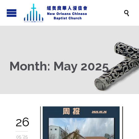

Month:
May 2025
26
05 '25