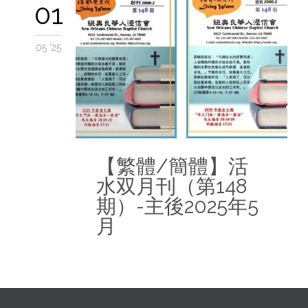
01
05 '25
【繁體/簡體】活
水双月刊（第148
期）-主後2025年5
月